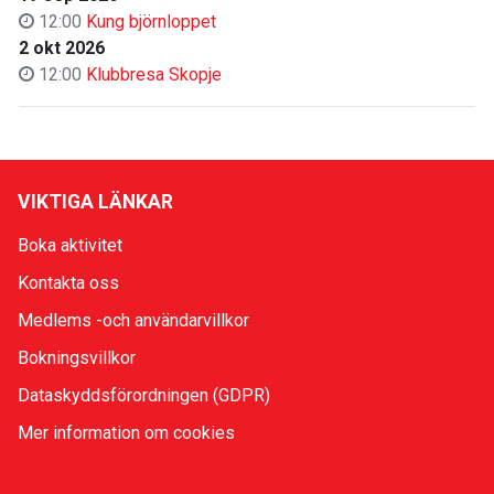
12:00
Kung björnloppet
2 okt 2026
12:00
Klubbresa Skopje
VIKTIGA LÄNKAR
Boka aktivitet
Kontakta oss
Medlems -och användarvillkor
Bokningsvillkor
Dataskyddsförordningen (GDPR)
Mer information om cookies