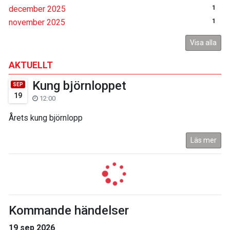
december 2025
1
november 2025
1
Visa alla
AKTUELLT
Kung björnloppet
SEP
19
12:00
Årets kung björnlopp
Läs mer
Kommande händelser
19 sep 2026