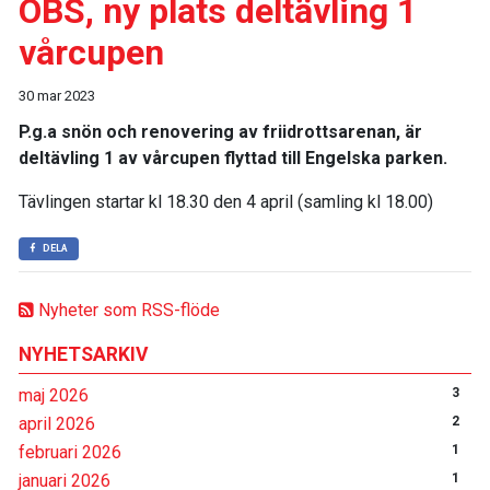
OBS, ny plats deltävling 1
vårcupen
30 mar 2023
P.g.a snön och renovering av friidrottsarenan, är
deltävling 1 av vårcupen flyttad till
Engelska parken
.
Tävlingen startar kl 18.30 den 4 april (samling kl 18.00)
DELA
Nyheter som RSS-flöde
NYHETSARKIV
maj 2026
3
april 2026
2
februari 2026
1
januari 2026
1