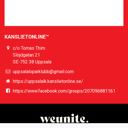
slutföra deras Bonusstege här:
Läs mer
KANSLIETONLINE™
c/o Tomas Thim
Slöjdgatan 21
SE-752 38 Uppsala
uppsalaloparklubb@gmail.com
https://uppsalalk.kanslietonline.se/
https://www.facebook.com/groups/207096881161