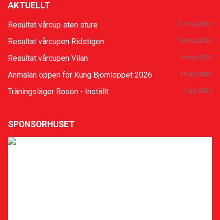
AKTUELLT
Resultat vårcup sten sture
27 maj 2026
Resultat vårcupen Ridstigen
13 maj 2026
Resultat vårcupen Vilan
6 maj 2026
Anmälan öppen för Kung Björnloppet 2026
14 apr 2026
Träningsläger Bosön - Inställt
3 apr 2026
SPONSORHUSET
Sponsra klubben
Stöd Uppsala Löparklubb när du ska handla eller boka
hotell på nätet! Gå via vår sida hos Sponsorhuset så
får både du och vi pengar tillbaka. Lär dig hur
Sponsorhuset fungerar och få en Biobiljett genom att