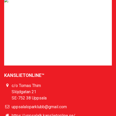
Sponsra klubben
Stöd Uppsala Löparklubb när du ska handla eller boka
hotell på nätet! Gå via vår sida hos Sponsorhuset så
får både du och vi pengar tillbaka. Lär dig hur
Sponsorhuset fungerar och få en Biobiljett genom att
slutföra deras Bonusstege här:
Läs mer
KANSLIETONLINE™
c/o Tomas Thim
Slöjdgatan 21
SE-752 38 Uppsala
uppsalaloparklubb@gmail.com
https://uppsalalk.kanslietonline.se/