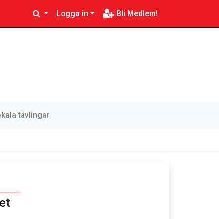
Logga in
Bli Medlem!
kala tävlingar
et