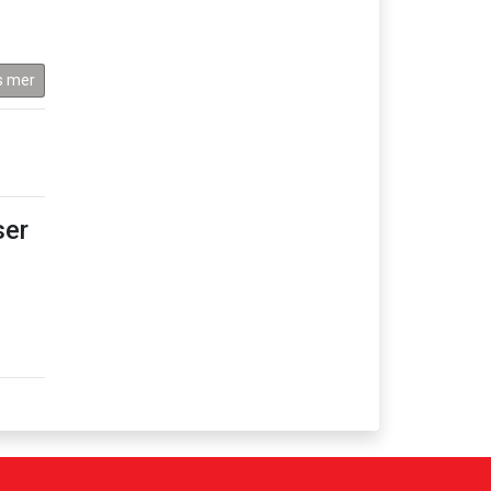
s mer
er