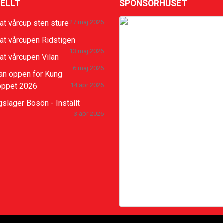
ELLT
SPONSORHUSET
at vårcup sten sture
27 maj 2026
at vårcupen Ridstigen
13 maj 2026
Sponsra klubben
at vårcupen Vilan
6 maj 2026
an öppen för Kung
Stöd Uppsala Löparklubb n
oppet 2026
14 apr 2026
du ska handla eller boka ho
på nätet! Gå via vår sida h
gsläger Bosön - Inställt
Sponsorhuset så får både
3 apr 2026
och vi pengar tillbaka. Lär 
hur Sponsorhuset fungerar
och få en Biobiljett genom 
slutföra deras Bonusstege
här:
Läs mer