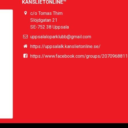
KANSLIETONLINE™
c/o Tomas Thim
Slöjdgatan 21
SE-752 38 Uppsala
uppsalaloparklubb@gmail.com
är
https://uppsalalk.kanslietonline.se/
tell
https://www.facebook.com/groups/207096881
os
 du
dig
att