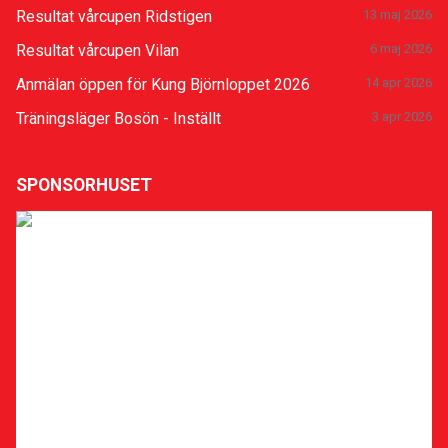
Resultat vårcupen Ridstigen
13 maj 2026
Resultat vårcupen Vilan
6 maj 2026
Anmälan öppen för Kung Björnloppet 2026
14 apr 2026
Träningsläger Bosön - Inställt
3 apr 2026
SPONSORHUSET
Sponsra klubben
Stöd Uppsala Löparklubb när du ska handla eller boka
hotell på nätet! Gå via vår sida hos Sponsorhuset så
får både du och vi pengar tillbaka. Lär dig hur
Sponsorhuset fungerar och få en Biobiljett genom att
slutföra deras Bonusstege här:
Läs mer