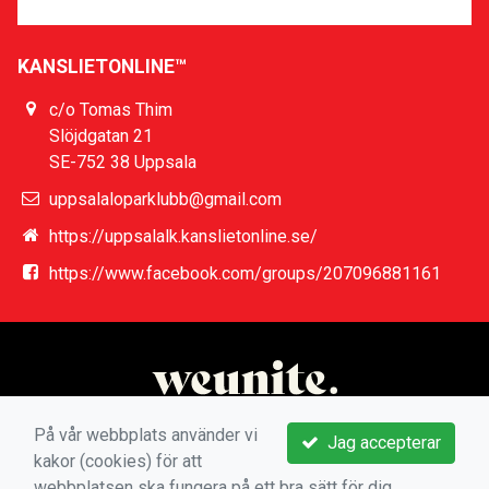
KANSLIETONLINE™
c/o Tomas Thim
Slöjdgatan 21
SE-752 38 Uppsala
uppsalaloparklubb@gmail.com
https://uppsalalk.kanslietonline.se/
https://www.facebook.com/groups/207096881161
På vår webbplats använder vi
Jag accepterar
kakor (cookies) för att
webbplatsen ska fungera på ett bra sätt för dig.