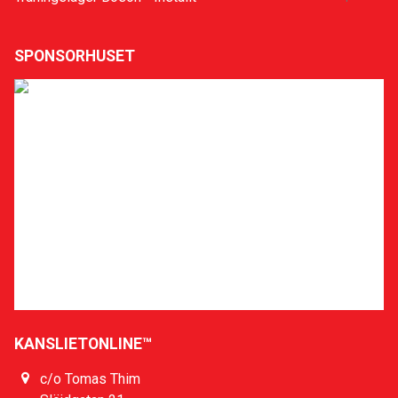
SPONSORHUSET
Sponsra klubben
Stöd Uppsala Löparklubb när du ska handla eller boka
hotell på nätet! Gå via vår sida hos Sponsorhuset så
får både du och vi pengar tillbaka. Lär dig hur
Sponsorhuset fungerar och få en Biobiljett genom att
slutföra deras Bonusstege här:
Läs mer
KANSLIETONLINE™
c/o Tomas Thim