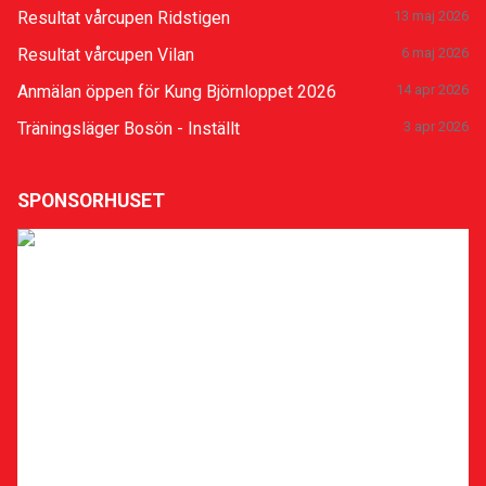
Resultat vårcupen Ridstigen
13 maj 2026
Resultat vårcupen Vilan
6 maj 2026
Anmälan öppen för Kung Björnloppet 2026
14 apr 2026
Träningsläger Bosön - Inställt
3 apr 2026
SPONSORHUSET
Sponsra klubben
Stöd Uppsala Löparklubb när du ska handla eller boka
hotell på nätet! Gå via vår sida hos Sponsorhuset så
får både du och vi pengar tillbaka. Lär dig hur
Sponsorhuset fungerar och få en Biobiljett genom att
slutföra deras Bonusstege här:
Läs mer