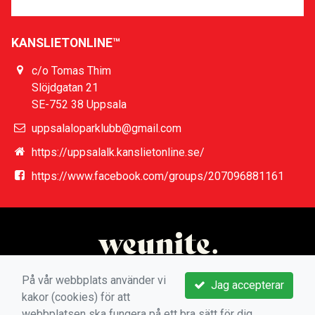
KANSLIETONLINE™
c/o Tomas Thim
Slöjdgatan 21
SE-752 38 Uppsala
uppsalaloparklubb@gmail.com
https://uppsalalk.kanslietonline.se/
https://www.facebook.com/groups/207096881161
På vår webbplats använder vi
Jag accepterar
kakor (cookies) för att
webbplatsen ska fungera på ett bra sätt för dig.