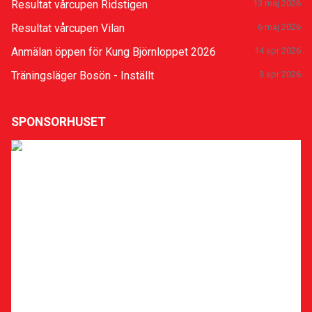
Resultat vårcupen Ridstigen
13 maj 2026
Resultat vårcupen Vilan
6 maj 2026
Anmälan öppen för Kung Björnloppet 2026
14 apr 2026
Träningsläger Bosön - Inställt
3 apr 2026
SPONSORHUSET
Sponsra klubben
Stöd Uppsala Löparklubb när du ska handla eller boka
hotell på nätet! Gå via vår sida hos Sponsorhuset så
får både du och vi pengar tillbaka. Lär dig hur
Sponsorhuset fungerar och få en Biobiljett genom att
slutföra deras Bonusstege här:
Läs mer