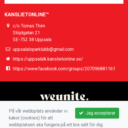
KANSLIETONLINE™
c/o Tomas Thim
Slöjdgatan 21
SE-752 38 Uppsala
uppsalaloparklubb@gmail.com
https://uppsalalk.kanslietonline.se/
https://www.facebook.com/groups/207096881161
På vår webbplats använder vi
Jag accepterar
kakor (cookies) för att
webbplatsen ska fungera på ett bra sätt för dig.