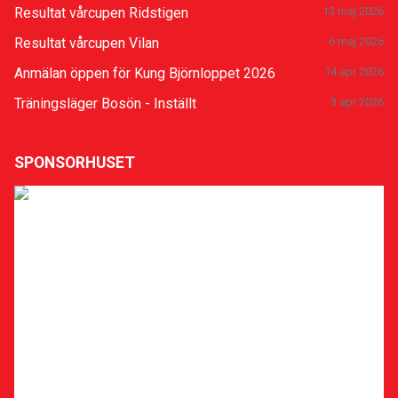
Resultat vårcupen Ridstigen
13 maj 2026
Resultat vårcupen Vilan
6 maj 2026
Anmälan öppen för Kung Björnloppet 2026
14 apr 2026
Träningsläger Bosön - Inställt
3 apr 2026
SPONSORHUSET
Sponsra klubben
Stöd Uppsala Löparklubb när du ska handla eller boka
hotell på nätet! Gå via vår sida hos Sponsorhuset så
får både du och vi pengar tillbaka. Lär dig hur
Sponsorhuset fungerar och få en Biobiljett genom att
slutföra deras Bonusstege här:
Läs mer