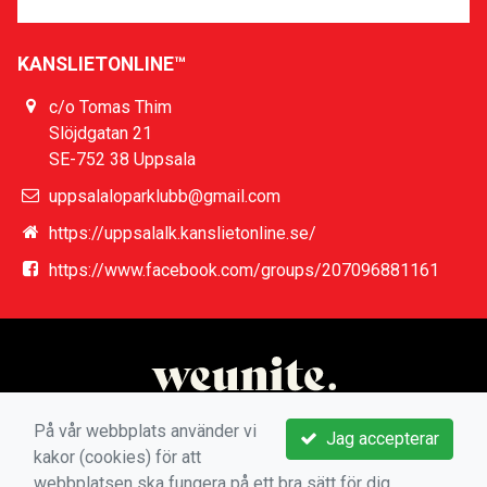
KANSLIETONLINE™
c/o Tomas Thim
Slöjdgatan 21
SE-752 38 Uppsala
uppsalaloparklubb@gmail.com
https://uppsalalk.kanslietonline.se/
https://www.facebook.com/groups/207096881161
På vår webbplats använder vi
Jag accepterar
kakor (cookies) för att
webbplatsen ska fungera på ett bra sätt för dig.